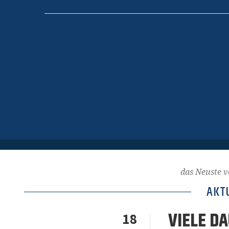
das Neuste v
AKT
VIELE D
18