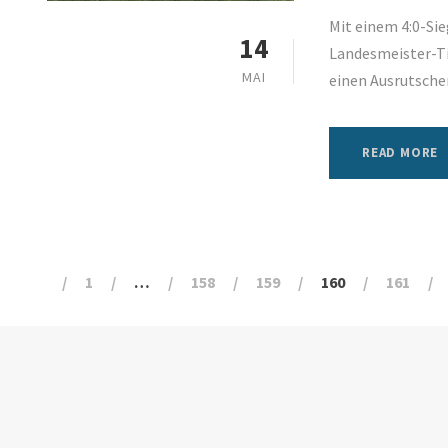
Mit einem 4:0-Si
14
Landesmeister-Tit
MAI
einen Ausrutscher
READ MORE
1
…
158
159
160
161