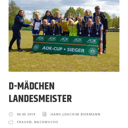
D-MÄDCHEN
LANDESMEISTER
06.05.2019
HANS-JOACHIM BIERMANN
FRAUEN
,
NACHWUCHS