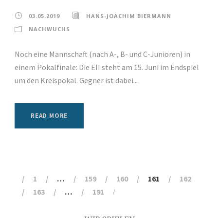
03.05.2019
HANS-JOACHIM BIERMANN
NACHWUCHS
Noch eine Mannschaft (nach A-, B- und C-Junioren) in
einem Pokalfinale: Die EII steht am 15. Juni im Endspiel
um den Kreispokal. Gegner ist dabei...
READ MORE
1
…
159
160
161
162
163
…
191