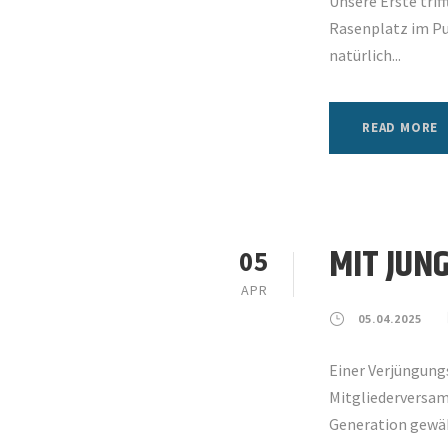
Unsere Erste trif
Rasenplatz im Pu
natürlich...
READ MORE
MIT JUN
05
APR
05.04.2025
Einer Verjüngungs
Mitgliederversam
Generation gewäh