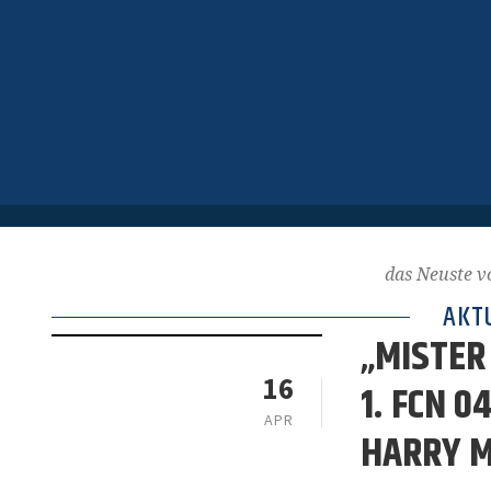
das Neuste 
AKT
„MISTER
16
1. FCN 
APR
HARRY M