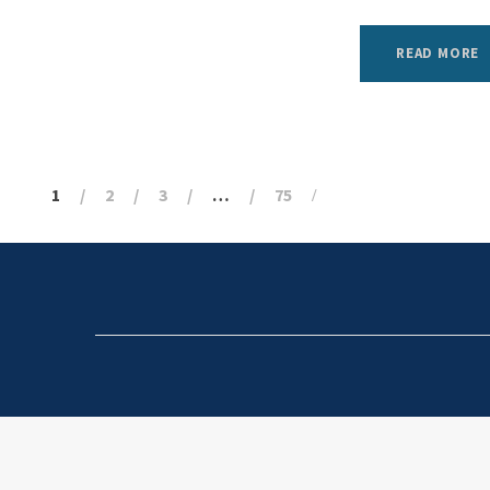
READ MORE
1
2
3
…
75