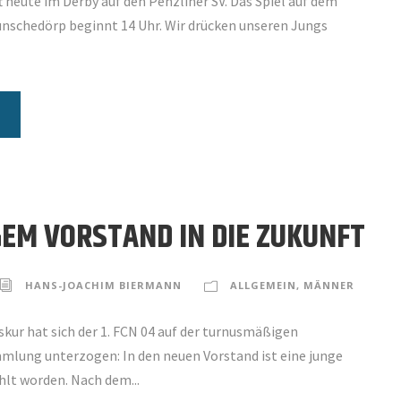
ft heute im Derby auf den Penzliner SV. Das Spiel auf dem
nschedörp beginnt 14 Uhr. Wir drücken unseren Jungs
GEM VORSTAND IN DIE ZUKUNFT
HANS-JOACHIM BIERMANN
ALLGEMEIN
,
MÄNNER
kur hat sich der 1. FCN 04 auf der turnusmäßigen
mlung unterzogen: In den neuen Vorstand ist eine junge
lt worden. Nach dem...