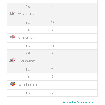
2
TSG Neustrelitz
50
3
Malchower SV 90
40
4
FC Anker Wismar
15
5
TSV Friedland 1814
12
Vollständige Tabelle ansehen