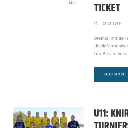
MAI
TICKET
03.05.2019
Dreimal mit den 
(beide Verbandsl
tun. Brisant vor 
READ MORE
U11: KN
TURNIER