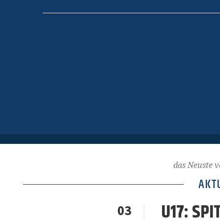
das Neuste v
AKT
U17: SPI
03