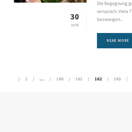
Die Begegnung geg
versprach: Viele T
30
bezwangen...
APR
READ MORE
1
…
160
161
162
163