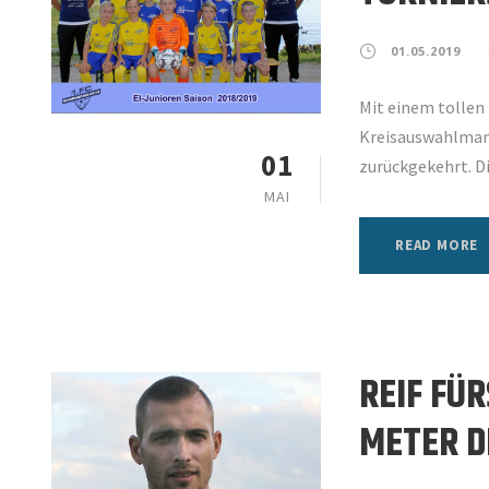
01.05.2019
Mit einem tollen 
Kreisauswahlman
01
zurückgekehrt. Di
MAI
READ MORE
REIF FÜ
METER D