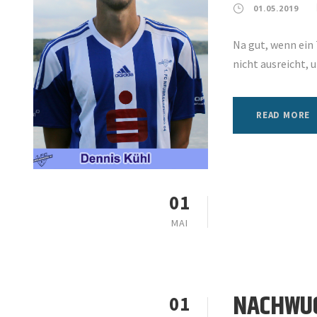
01.05.2019
Na gut, wenn ein
nicht ausreicht, 
READ MORE
01
MAI
NACHWUC
01