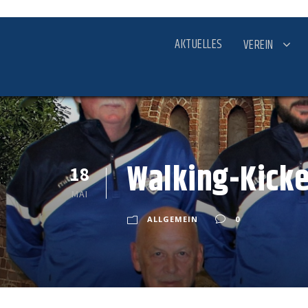
AKTUELLES
VEREIN
Walking-Kicke
18
MAI
ALLGEMEIN
0