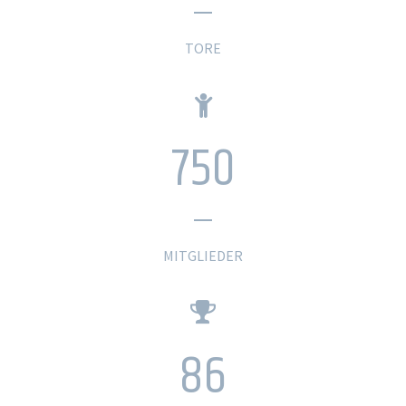
TORE
750
MITGLIEDER
86