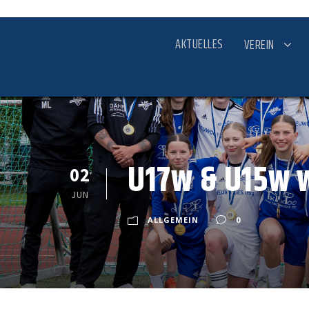
AKTUELLES
VEREIN
U17w & U15w 
02
JUN
ALLGEMEIN
0