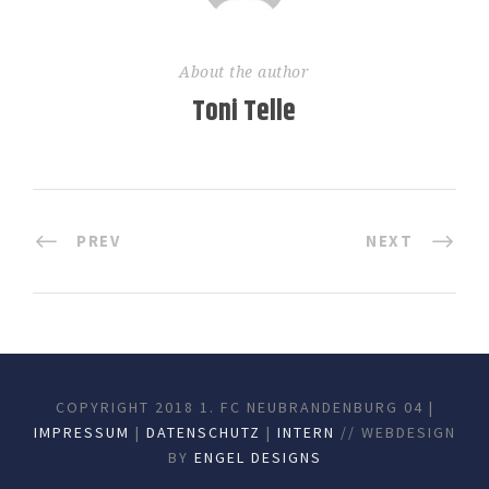
About the author
Toni Telle
PREV
NEXT
COPYRIGHT 2018 1. FC NEUBRANDENBURG 04 |
IMPRESSUM
|
DATENSCHUTZ
|
INTERN
// WEBDESIGN
BY
ENGEL DESIGNS