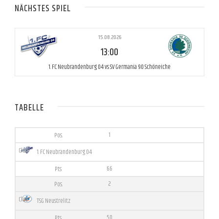
NÄCHSTES SPIEL
15.08.2026
13:00
1. FC Neubrandenburg 04 vs SV Germania 90 Schöneiche
TABELLE
1
1. FC Neubrandenburg 04
66
2
TSG Neustrelitz
50