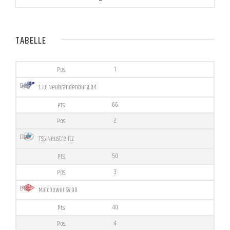
TABELLE
1
1. FC Neubrandenburg 04
66
2
TSG Neustrelitz
50
3
Malchower SV 90
40
4