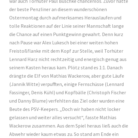
war auch Torhüter Paul Buschke chancenlos. Zuvor hatte
der beste Penzliner an diesem wunderschönen
Ostermontag durch aufmerksames Herauslaufen und
tolle Reaktionen auf der Linie seiner Mannschaft lange
die Chance auf einen Punktgewinn gewahrt. Denn kurz
nach Pause war Alex Lukesch bei einer weiten hohen
Freistoßflanke mit dem Kopf zur Stelle, weil Torhüter
Lennard Harz nicht rechtzeitig und energisch genug aus
seinem Kasten heraus kam. Plötz stand es 1:1. Danach
drängte die Elf von Mathias Wackerow, aber gute Läufe
(Jannik Witte) verpufften, einige Fernschüsse (Lennard
Fassinger, Denis Kühl) und Kopfbälle (Christoph Fischer
und Danny Blume) verfehlten das Ziel oder wurden eine
Beute des PSV-Keepers. „Doch wir haben nicht locker
gelassen und weiter alles versucht“, fasste Mathias
Wackerow zusammen. Aus dem Spiel heraus ließ auch die
Abwehr wieder kaum etwas zu. So stand am Ende ein