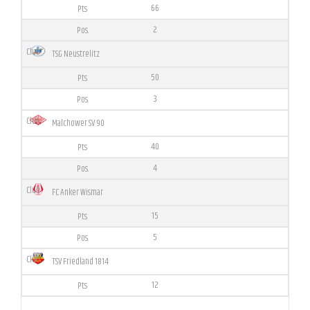
66
2
TSG Neustrelitz
50
3
Malchower SV 90
40
4
FC Anker Wismar
15
5
TSV Friedland 1814
12