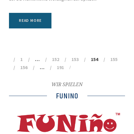
READ MORE
1
…
152
153
154
155
156
…
191
WIR SPIELEN
FUNINO