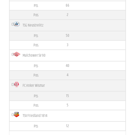
66
2
TSG Neustrelitz
50
3
Malchower SV 90
40
4
FC Anker Wismar
15
5
TSV Friedland 1814
12